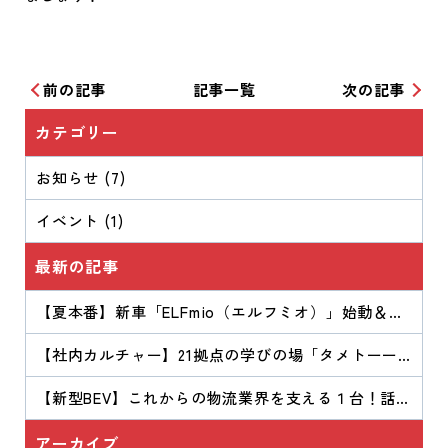
前の記事
記事一覧
次の記事
カテゴリー
お知らせ (7)
イベント (1)
最新の記事
【夏本番】新車「ELFmio（エルフミオ）」始動＆
「CONNECT Tシャツ」完成！Ｂ・Ｉの「夏」が始ま
りました！
【社内カルチャー】21拠点の学びの場「タメトーー
ク」をご紹介！
【新型BEV】これからの物流業界を支える１台！話題
の『ELFmio（エルフミオ）』が納車となりました。
アーカイブ