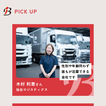
PICK UP
性別や年齢問わず
誰もが活躍できる
会社です
木村 利恵
さん
仙台ロジスティクス