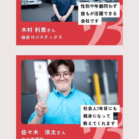
性別や年齢問わず
誰もが活躍できる
会社です
木村 利恵
さん
仙台ロジスティクス
社会人1年目にも
親身になって
教えてくれます
佐々木 涼太
さん