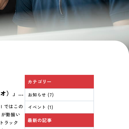
カテゴリー
ミオ）」始
お知らせ (7)
！Ｂ・Ｉの
Ｉではこの
イベント (1)
」が勢揃い
最新の記事
トラック