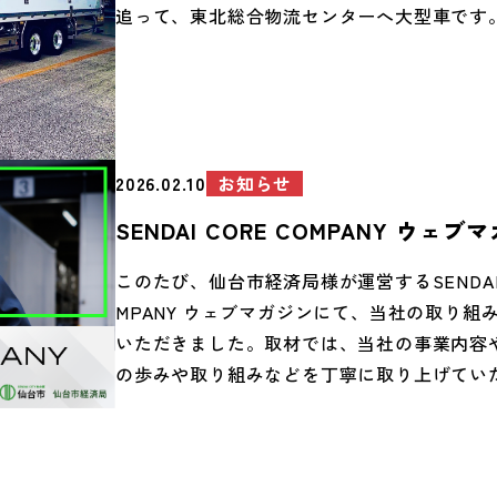
追って、東北総合物流センターへ大型車です。
レクション：TORCH LLC.（小松 大知 様）
ンの作成は、宮城県を拠点として活躍されて
様 instagram URL】https://www.instagr
ナー小松大知様。 「ロゴマークは残した形で
aichikoma2
ましょう」 現在のロゴマークをとても気に入
さった小松様の一言から、従来の魅力も残し
で洗練されたデザインへ。 配置・ロゴマーク
お知らせ
2026.02.10
細部までこだわり、待ちに待った納車でした。
SENDAI CORE COMPANY ウェ
全運転第一に、引き続き取り組んでまいりま
当社記事が掲載されました
卒よろしくお願いします。 こちらのデザイン
このたび、仙台市経済局様が運営するSENDAI 
当社の看板、制服、ヘルメットと彩っていき
MPANY ウェブマガジンにて、当社の取り組
しみに！ デザイン、ディレクション：TORCH 
いただきました。取材では、当社の事業内容
松 大知 様 【小松大知様 instagram URL】h
の歩みや取り組みなどを丁寧に取り上げてい
ww.instagram.com/daichikoma2
ります。ぜひ以下のリンクよりご覧ください。 ht
www.sendai-core-company.jp/news/compa
y-1358/ 今後も地域に根ざした企業として