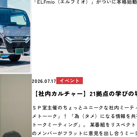
「ELFmio（エルフミオ）」がついに本格始動
クトで小回りの利く頼もしい相棒が、街へと
した。 もし街中で走っている姿を見かけたら
ちょっとイイことがあるかも……！？（安全
に走っています！） そして、夏といえば…こ
ム！待望の「CONNECT オリジナルTシャ
しました。 仙台市内にある、セレクトショップ
TS FIELD 様』にご協力いただき、ブラッ
映えるスタイリッシュな仕上がりになりまし
大活躍間違いなしのカッコよさです！ 気合も
イベント
2026.07.17
くなったＢ・Ｉ。 新しいTシャツに袖を通し
【社内カルチャー】21拠点の学びの
らラッキーな「ELFmio（エルフミオ）」と
トーーク」をご紹介！
夏を颯爽と駆け抜けていきましょう！
ＳＰ室主催のちょっとユニークな社内ミーテ
メトーーク」！ 「為（タメ）になる情報を共
トークミーティング」。 某番組をリスペクト
のメンバーがフラットに意見を出し合うミー