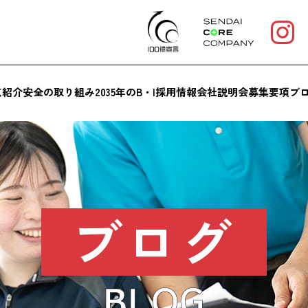
点紹介
安全の取り組み
2035年のB・I
採用情報
会社説明会
募集要項
ブ
ブログ
BLOG