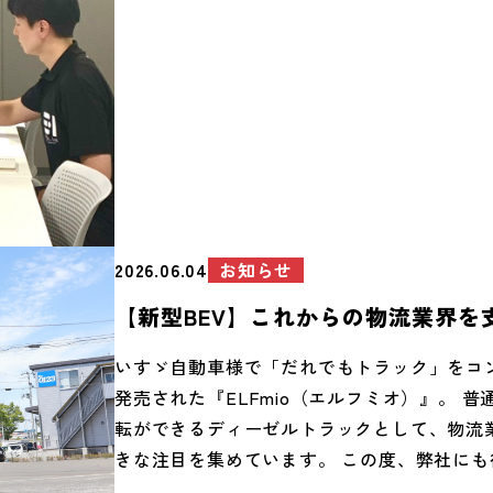
す。 7月14日（火）は、『第三回タメトーー
催。 新卒からB・Ｉに入社されたメンバーの
歴関係なくお集りいただきました！ 今回のテ
事で楽しい感じた瞬間、大切にしている働き
にとって良い職場とは？」。 「あなたにとっ
とは？」 メンバーから、「自分の営業所は、
談できて心理的なハードルがないところが良
いった嬉しい意見も。 B・Ｉにこんな文化が
いな・・そんな大テーマの中では、「役職の
お知らせ
2026.06.04
超えて、意見を言える場が欲しい」といった
【新型BEV】これからの物流業界を
もありました。21拠点の皆さんがテーマごと
台！話題の『ELFmio（エルフミオ
『タメトーーク』は、まさにそのような場で
いすゞ自動車様で「だれでもトラック」をコ
となりました。
しょうか？これからもB・Ｉでは、若い方で
発売された『ELFmio（エルフミオ）』。 普
いと思える職場を目指していきます！ 安心し
転ができるディーゼルトラックとして、物流
る職場で、あなたも一緒に物流のバトンをつ
きな注目を集めています。 この度、弊社にも
せんか？気になった方は、ぜひお気軽にお問
号車が、5月27日にお披露目、納車となりました