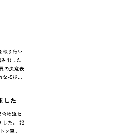
| 株式会社
io（エルフ
シュなデザ
ラックと
う！」と感
ん、どのト
て優しく教
を執り行い
い一歩を踏
踏み出した
力で応援す
員の決意表
はじめ、男女
敵な挨拶で
体制で皆さ
けて激励の
すので、ぜ
なりまし
ました
目の新型EV
員一同、全力
介でした。
しょう！
総合物流セ
ベストな環
した。 記
だいた関係
４トン車。
イン、ディ