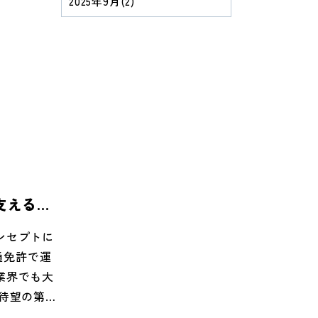
2025年9月
(2)
ク』が開
皆さんに社
ーマは「仕
方、あなた
て良い職場
なんでも相
い！」と
あったらい
ハードルを
リアルな声
支える１
に集まる
）』が納車
はないで
ンセプトに
も頑張りた
通免許で運
て長く働け
業界でも大
ないでみま
待望の第一
い合わせく
！ B・I