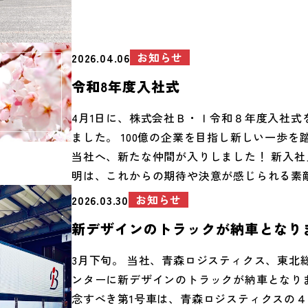
ださい。 【各営業所の求人情報】 募集要項 
ロゴを大きく掲げたトラックですが、『ELFm
B・I
ミオ）』だけの特別なデザイン。スタイリッ
インがとても目を引く、世界に一台だけのト
お知らせ
2026.04.06
なっています。 「これなら私にも運転できそ
令和8年度入社式
じた方も多いのではないでしょうか？ もちろ
ラックからスタートしても、先輩が隣に乗っ
4月1日に、株式会社Ｂ・Ｉ令和８年度入社式
えるので安心してくださいね。 弊社は、新し
ました。 100億の企業を目指し新しい一歩を
み出したい方、働く仲間の『やりたい』を全
当社へ、新たな仲間が入りしました！ 新入社
る会社です。『ELFmio（エルフミオ）』を
明は、これからの期待や決意が感じられる素
問わず未経験の方でも、充実のバックアップ
した。 役員、統括所長から新社会人生活へ向
お知らせ
2026.03.30
んをサポートします！ 公道デビューも間近で
メッセージが送られ、写真撮影をして閉幕と
新デザインのトラックが納車となり
ひご期待ください！お楽しみに！ 以上、大注
た。 改めて入社おめでとうございます！ 社
トラック『ELFmio（エルフミオ）』のご紹
でサポートしてまいります。一緒に頑張りま
3月下旬。 当社、青森ロジスティクス、東北
今後も弊社は、お客様、働く皆様にとって、
ンターに新デザインのトラックが納車となりま
境を整えてまいります。 また、携わっていた
念すべき第1号車は、青森ロジスティクスの
者の皆様にも心よりお礼申し上げます。 デザ