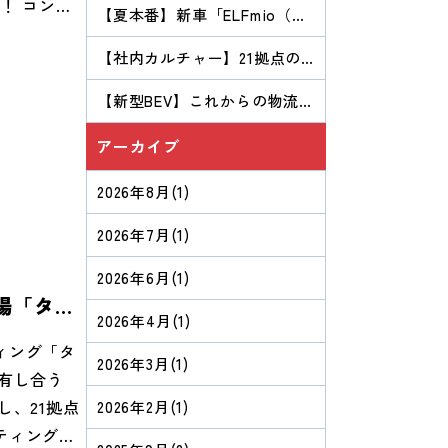
！ コンパ
【夏本番】新車「ELFmio（エ
繰り出しま
ルフミオ）」始動＆「CONNE
CT Tシャツ」完成！Ｂ・Ｉの
【社内カルチャー】21拠点の
、その日は
「夏」が始まりました！
学びの場「タメトーーク」を
運転で元気
ご紹介！
【新型BEV】これからの物流業
のアイテ
界を支える１台！話題の『ELF
mio（エルフミオ）』が納車と
ツ」の完成
アーカイブ
なりました。
『HEAR
2026年8月
(1)
ク地にロゴが
た。この夏
2026年7月
(1)
装いも新し
2026年6月
(1)
、見つけた
場「タメ
ともに、この
2026年4月
(1)
ィング「タ
2026年3月
(1)
有し合う
し、21拠点
2026年2月
(1)
ティングで