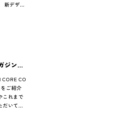
 新デザイ
 【小松大知
いるデザイ
am.com/d
デザインし
ってくだ
、シンプル
の大きさの
 今後も安
ブマガジンに
すので、何
は、今後、
CORE CO
ます。お楽
みをご紹介
LLC. 小
やこれまで
ttps://w
ただいてお
tps://
ny/compan
、より一層価