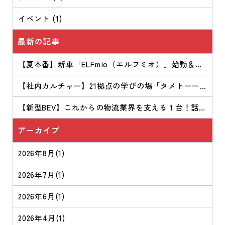
ご支援・ご愛顧を賜りますようお願い申し上げます。
イベント (1)
最新の記事
【夏本番】新車「ELFmio（エルフミオ）」始動＆
「CONNECT Tシャツ」完成！Ｂ・Ｉの「夏」が始ま
りました！
【社内カルチャー】21拠点の学びの場「タメトーー
ク」をご紹介！
【新型BEV】これからの物流業界を支える１台！話題
の『ELFmio（エルフミオ）』が納車となりました。
アーカイブ
2026年8月
(1)
2026年7月
(1)
2026年6月
(1)
2026年4月
(1)