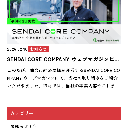
お知らせ
2026.02.10
SENDAI CORE COMPANY ウェブマガジンに当
社記事が掲載されました
このたび、仙台市経済局様が運営するSENDAI CORE CO
MPANY ウェブマガジンにて、当社の取り組みをご紹介
いただきました。取材では、当社の事業内容やこれまで
の歩みや取り組みなどを丁寧に取り上げていただいてお
ります。ぜひ以下のリンクよりご覧ください。 http
s://www.sendai-core-company.jp/news/company/com
カテゴリー
pany-1358/ 今後も地域に根ざした企業として、より一
層価値あるサービスを提供してまいります。 引き続き
お知らせ (7)