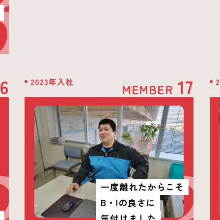
16
17
2023年入社
MEMBER
一度離れたからこそ
B・Iの良さに
気付けました