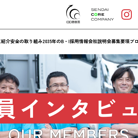
点紹介
安全の取り組み
2035年のB・I
採用情報
会社説明会
募集要項
ブ
員インタビ
OUR MEMBERS