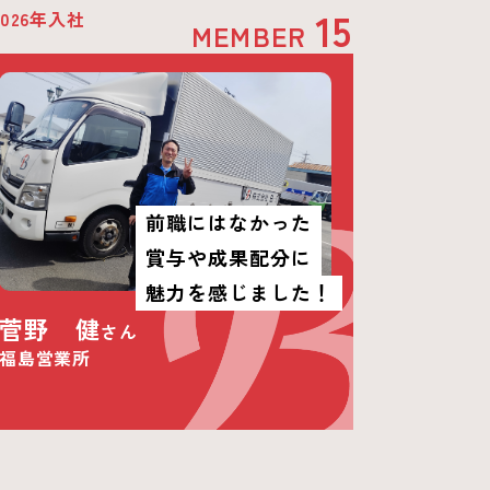
15
2026年入社
MEMBER
前職にはなかった
賞与や成果配分に
魅力を感じました！
菅野 健
さん
福島営業所