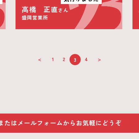
高橋 正直
さん
盛岡営業所
<
1
2
4
>
3