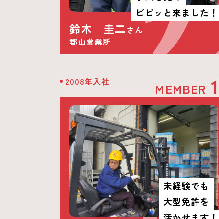
ビビッと来ました！
鈴木 圭二
さん
郡山営業所
2008年入社
MEMBER
未経験でも
大型免許を
活かせます！