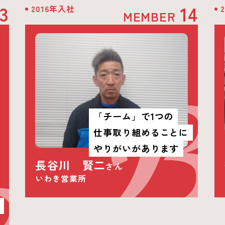
13
14
2016年入社
MEMBER
「チーム」で1つの
仕事取り組めることに
やりがいがあります
長谷川 賢二
さん
いわき営業所