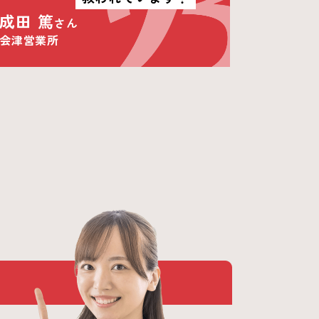
成田 篤
さん
会津営業所