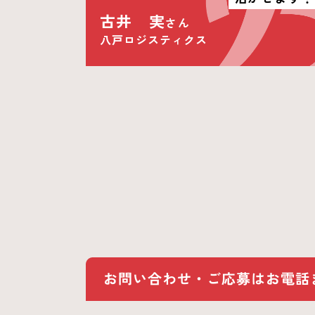
古井 実
さん
八戸ロジスティクス
投
稿
ナ
ビ
ゲー
ショ
ン