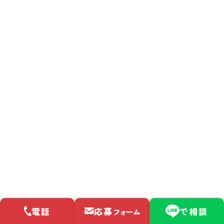
八戸ロジスティクス
2025.08.08
八戸営業所
2025.08.08
青森ロジスティクス
2025.08.08
青森営業所
カテゴリー
電話
応募
で相談
フォーム
お知らせ (7)